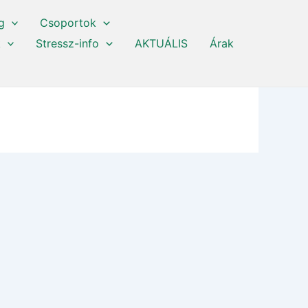
g
Csoportok
k
Stressz-info
AKTUÁLIS
Árak