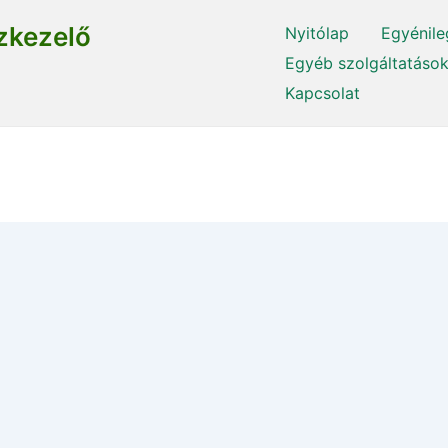
zkezelő
Nyitólap
Egyénile
Egyéb szolgáltatáso
Kapcsolat