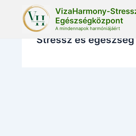
Skip
VizaHarmony-Stress
to
Egészségközpont
content
A mindennapok harmóniájáért
Stressz és egészség