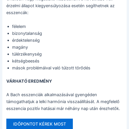
érzelmi állapot kiegyensúlyozása esetén segíthetnek az
esszencák:
félelem
bizonytalanság
érdektelenség
magány
túlérzékenység
kétségbeesés
mások problémáival való túlzott törődés
VÁRHATÓ EREDMÉNY
A Bach esszenciák alkalmazásával gyengéden
támogathatjuk a lelki harmónia visszaállítását. A megfelelő
esszencia pozitív hatásai már néhány nap után érezhetők.
IDŐPONTOT KÉREK MOST