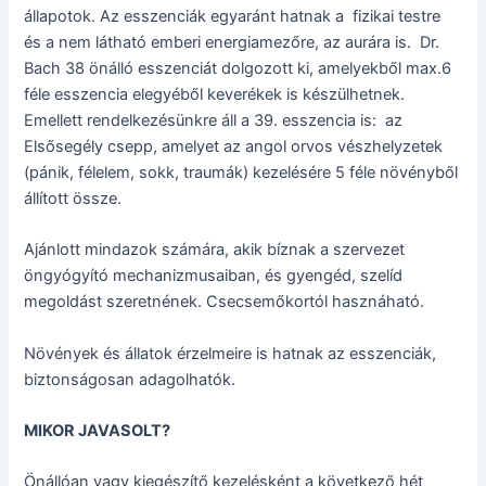
állapotok. Az esszenciák egyaránt hatnak a fizikai testre
és a nem látható emberi energiamezőre, az aurára is. Dr.
Bach 38 önálló esszenciát dolgozott ki, amelyekből max.6
féle esszencia elegyéből keverékek is készülhetnek.
Emellett rendelkezésünkre áll a 39. esszencia is: az
Elsősegély csepp, amelyet az angol orvos vészhelyzetek
(pánik, félelem, sokk, traumák) kezelésére 5 féle növényből
állított össze.
Ajánlott mindazok számára, akik bíznak a szervezet
öngyógyító mechanizmusaiban, és gyengéd, szelíd
megoldást szeretnének. Csecsemőkortól hasznáható.
Növények és állatok érzelmeire is hatnak az esszenciák,
biztonságosan adagolhatók.
MIKOR JAVASOLT?
Önállóan vagy kiegészítő kezelésként a következő hét