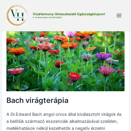
Skip
to
VizaHarmony-Stresszkezelő Egészségközpont
content
A mindennapok harmóniájáért
Main
Men
Bach virágterápia
A Dr.Edward Bach angol orvos által kiválasztott virágok és
a belőlük származó esszenciák alkalmazásával szelíden,
mellékhatások nélkül kezelhetők a negatív érzelmi