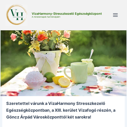
Skip
to
VizaHarmony-Stresszkezelő Egészségközpont
content
A mindennapok harmóniájáért
Main
Men
Szeretettel várunk a VizaHarmony Stresszkezelő
Egészségközpontban, a XIII. kerület Vizafogó részén, a
Göncz Árpád Városközponttól két sarokra!