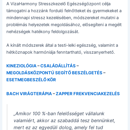
A VizaHarmony Stresszkezelő Egészségözpont célja
támogatni a hozzánk forduló felnőtteket és gyermekeket a
mindennapi stressz kezelésében, módszereket mutatni a
problémás helyezetek megoldásához, elősegíteni a megélt
nehézségek hatékony feldolgozását.
A kínált módszerek által a testi-lelki egészség, valamint a
hétköznapok harmóniája fenntartható, visszanyerhető.
KINEZIOLÓGIA
–
CSALÁDÁLLÍTÁS
–
MEGOLDÁSKÖZPONTÚ SEGÍTŐ BESZÉLGETÉS
–
ESETMEGBESZÉLŐ KÖR
BACH VIRÁGTERÁPIA
–
ZAPPER FREKVENCIAKEZELÉS
„Amikor 100 %-ban felelősséget vállalunk
valamiért, akkor az szabaddá tesz bennünket,
mert ez az egyedüli dolog, amely fel tud